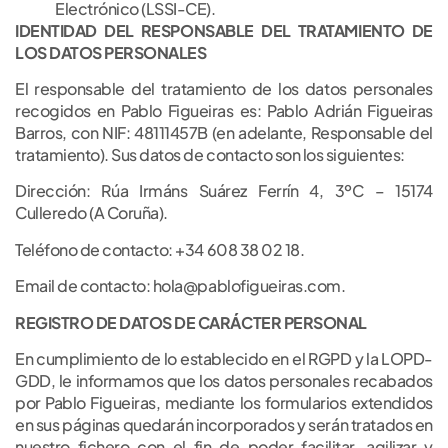
Electrónico (LSSI-CE).
IDENTIDAD DEL RESPONSABLE DEL TRATAMIENTO DE
LOS DATOS PERSONALES
El responsable del tratamiento de los datos personales
recogidos en Pablo Figueiras es: Pablo Adrián Figueiras
Barros, con NIF: 48111457B (en adelante, Responsable del
tratamiento). Sus datos de contacto son los siguientes:
Dirección: Rúa Irmáns Suárez Ferrín 4, 3ºC – 15174
Culleredo (A Coruña).
Teléfono de contacto: +34 608 38 02 18.
Email de contacto: hola@pablofigueiras.com.
REGISTRO DE DATOS DE CARÁCTER PERSONAL
En cumplimiento de lo establecido en el RGPD y la LOPD-
GDD, le informamos que los datos personales recabados
por Pablo Figueiras, mediante los formularios extendidos
en sus páginas quedarán incorporados y serán tratados en
nuestro fichero con el fin de poder facilitar, agilizar y